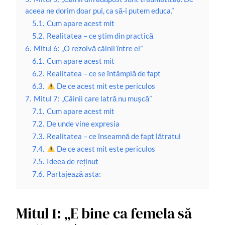
aceea ne dorim doar pui, ca să-i putem educa.”
5.1.
Cum apare acest mit
5.2.
Realitatea – ce știm din practică
6.
Mitul 6: „O rezolvă câinii între ei”
6.1.
Cum apare acest mit
6.2.
Realitatea – ce se întâmplă de fapt
6.3.
De ce acest mit este periculos
7.
Mitul 7: „Câinii care latră nu mușcă”
7.1.
Cum apare acest mit
7.2.
De unde vine expresia
7.3.
Realitatea – ce înseamnă de fapt lătratul
7.4.
De ce acest mit este periculos
7.5.
Ideea de reținut
7.6.
Partajează asta:
Mitul 1: „E bine ca femela să