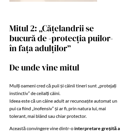
Mitul 2: „Cățelandrii se
bucură de -protecția puilor-
în fața adulților”
De unde vine mitul
Mulți oameni cred că puii și câinii tineri sunt „protejați
instinctiv” de ceilalți câini.
Ideea este că un câine adult ar recunoaște automat un
pui ca fiind „inofensiv” și ar fi, prin natura lui, mai
tolerant, mai blând sau chiar protector.
Această convingere vine dintr-o
interpretare greșită a