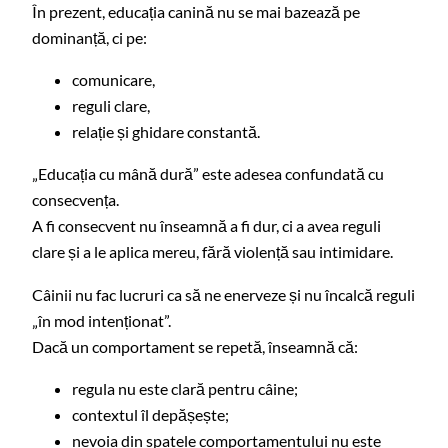
În prezent, educația canină nu se mai bazează pe
dominanță, ci pe:
comunicare,
reguli clare,
relație și ghidare constantă.
„Educația cu mână dură” este adesea confundată cu
consecvența.
A fi consecvent nu înseamnă a fi dur, ci a avea reguli
clare și a le aplica mereu, fără violență sau intimidare.
Câinii nu fac lucruri ca să ne enerveze și nu încalcă reguli
„în mod intenționat”.
Dacă un comportament se repetă, înseamnă că:
regula nu este clară pentru câine;
contextul îl depășește;
nevoia din spatele comportamentului nu este