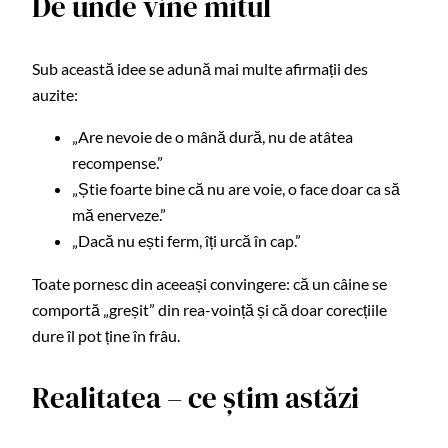
De unde vine mitul
Sub această idee se adună mai multe afirmații des
auzite:
„Are nevoie de o mână dură, nu de atâtea
recompense.”
„Știe foarte bine că nu are voie, o face doar ca să
mă enerveze.”
„Dacă nu ești ferm, îți urcă în cap.”
Toate pornesc din aceeași convingere: că un câine se
comportă „greșit” din rea-voință și că doar corecțiile
dure îl pot ține în frâu.
Realitatea – ce știm astăzi