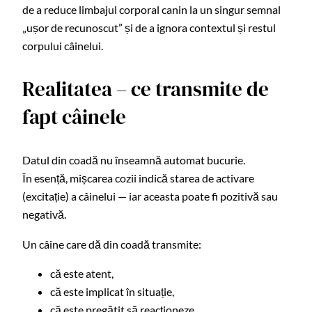
de a reduce limbajul corporal canin la un singur semnal
„ușor de recunoscut” și de a ignora contextul și restul
corpului câinelui.
Realitatea – ce transmite de
fapt câinele
Datul din coadă nu înseamnă automat bucurie.
În esență, mișcarea cozii indică starea de activare
(excitație) a câinelui — iar aceasta poate fi pozitivă sau
negativă.
Un câine care dă din coadă transmite:
că este atent,
că este implicat în situație,
că este pregătit să reacționeze.