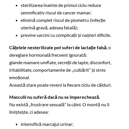
sterilizarea înainte de primul ciclu reduce
semnificativ riscul de cancer mamar;
elimină complet riscul de piometru (infecție
uterină gravă, adesea fatală);
previne sarcini cu complicații și nașteri dificile.
Cățelele nesterilizate pot suferi de lactație falsă
, o
dereglare hormonală frecvent ignorată:
glande mamare umflate, secreții de lapte, disconfort,
iritabilitate, comportamente de „cuibărit” și stres
emoțional.
Această stare poate reveni la fiecare ciclu de călduri.
Masculii nu suferă dacă nu se împerechează.
Nu există „frustrare sexuală” la câini. O montă nu îi
liniștește, ci adesea:
intensifică marcajul urinar;