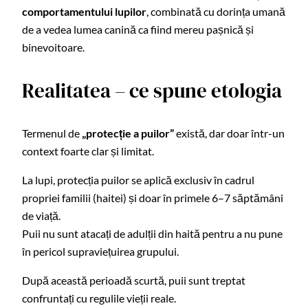
comportamentului lupilor
, combinată cu dorința umană
de a vedea lumea canină ca fiind mereu pașnică și
binevoitoare.
Realitatea – ce spune etologia
Termenul de
„protecție a puilor”
există, dar doar într-un
context foarte clar și limitat.
La lupi, protecția puilor se aplică exclusiv în cadrul
propriei familii (haitei) și doar în primele 6–7 săptămâni
de viață.
Puii nu sunt atacați de adulții din haită pentru a nu pune
în pericol supraviețuirea grupului.
După această perioadă scurtă, puii sunt treptat
confruntați cu regulile vieții reale.