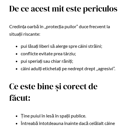
De ce acest mit este periculos
Credința oarbă în „protecția puilor” duce frecvent la
situații riscante:
pui lăsați liberi să alerge spre câini străini;
conflicte evitate prea târziu;
pui speriați sau chiar răniți;
câini adulți etichetați pe nedrept drept „agresivi”.
Ce este bine și corect de
făcut:
Ține puiul în lesă în spații publice.
Întreabă întotdeauna înainte dacă celălalt câine