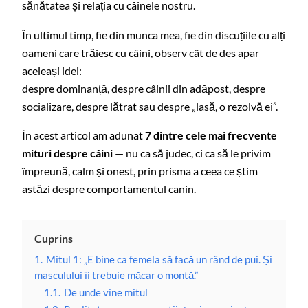
sănătatea și relația cu câinele nostru.
În ultimul timp, fie din munca mea, fie din discuțiile cu alți
oameni care trăiesc cu câini, observ cât de des apar
aceleași idei:
despre dominanță, despre câinii din adăpost, despre
socializare, despre lătrat sau despre „lasă, o rezolvă ei”.
În acest articol am adunat
7 dintre cele mai frecvente
mituri despre câini
— nu ca să judec, ci ca să le privim
împreună, calm și onest, prin prisma a ceea ce știm
astăzi despre comportamentul canin.
Cuprins
1.
Mitul 1: „E bine ca femela să facă un rând de pui. Și
masculului îi trebuie măcar o montă.”
1.1.
De unde vine mitul