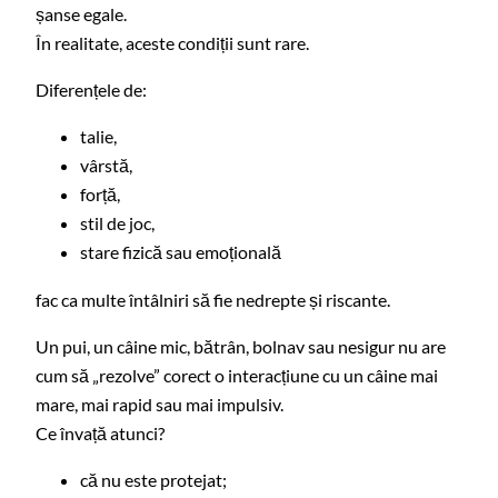
șanse egale.
În realitate, aceste condiții sunt rare.
Diferențele de:
talie,
vârstă,
forță,
stil de joc,
stare fizică sau emoțională
fac ca multe întâlniri să fie nedrepte și riscante.
Un pui, un câine mic, bătrân, bolnav sau nesigur nu are
cum să „rezolve” corect o interacțiune cu un câine mai
mare, mai rapid sau mai impulsiv.
Ce învață atunci?
că nu este protejat;