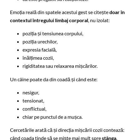
Emoția reală din spatele acestui gest se citește
doar în
contextul întregului limbaj corporal
, nu izolat:
poziția și tensiunea corpului,
poziția urechilor,
expresia facială,
înălțimea cozii,
rigiditatea sau relaxarea mișcărilor.
Un câine poate da din coadă și când este:
nesigur,
tensionat,
conflictual,
chiar pe punctul de a mușca.
Cercetările arată că și direcția mișcării cozii contează:
când coada tinde să se miște mai mult spre
stânga
,