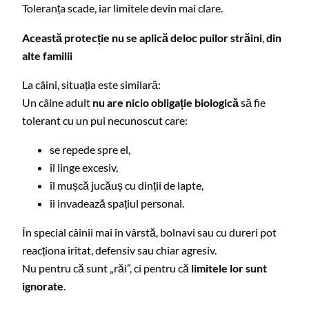
Toleranța scade, iar limitele devin mai clare.
Această protecție nu se aplică deloc puilor străini
,
din
alte familii
La câini, situația este similară:
Un câine adult
nu are nicio obligație biologică
să fie
tolerant cu un pui necunoscut care:
se repede spre el,
îl linge excesiv,
îl mușcă jucăuș cu dinții de lapte,
îi invadează spațiul personal.
În special câinii mai în vârstă, bolnavi sau cu dureri pot
reacționa iritat, defensiv sau chiar agresiv.
Nu pentru că sunt „răi”, ci pentru că
limitele lor sunt
ignorate
.