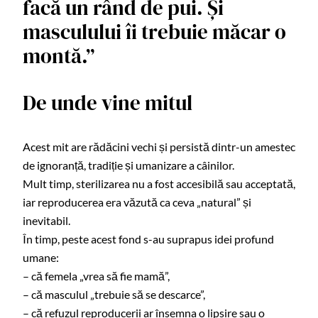
facă un rând de pui. Și
masculului îi trebuie măcar o
montă.”
De unde vine mitul
Acest mit are rădăcini vechi și persistă dintr-un amestec
de ignoranță, tradiție și umanizare a câinilor.
Mult timp, sterilizarea nu a fost accesibilă sau acceptată,
iar reproducerea era văzută ca ceva „natural” și
inevitabil.
În timp, peste acest fond s-au suprapus idei profund
umane:
– că femela „vrea să fie mamă”,
– că masculul „trebuie să se descarce”,
– că refuzul reproducerii ar însemna o lipsire sau o