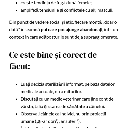
crește tendința de fugă după femele;
amplifică tensiunile și conflictele cu alți masculi.
Din punct de vedere social și etic, fiecare montă „doar o
dată” înseamnă
pui care pot ajunge abandonați
, într-un
context în care adăposturile sunt deja supraaglomerate.
Ce este bine și corect de
făcut:
Luați decizia sterilizării informat, pe baza datelor
medicale actuale, nu a miturilor.
Discutați cu un medic veterinar care ține cont de
vârsta, talia și starea de sănătate a câinelui.
Observați câinele ca individ, nu prin proiecții
umane („și-ar dori”, „ar suferi”).