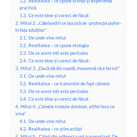
1.2.
Realitatea – ce spune știința și experiența
practică
1.3.
Ce este bine și corect de făcut:
2.
Mitul 2: „Cățelandrii se bucură de -protecția puilor-
în fața adulților”
2.1.
De unde vine mitul
2.2.
Realitatea – ce spune etologia
2.3.
De ce acest mit este periculos
2.4.
Ce este bine și corect de făcut:
3.
Mitul 3: „Dacă dă din coadă, înseamnă că e fericit”
3.1.
De unde vine mitul
3.2.
Realitatea – ce transmite de fapt câinele
3.3.
De ce acest mit este periculos
3.4.
Ce este bine și corect de făcut
4.
Mitul 4: „Câinele trebuie dominat, altfel face ce
vrea”
4.1.
De unde vine mitul
4.2.
Realitatea – ce știm astăzi
5.
Mitul 5: „Câinii din adăpost sunt traumatizați. De