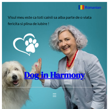
Sari
Romanian
▼
la
Visul meu este ca toti cainii sa aiba parte de o viata
conținut
fericita si plina de iubire !
Dog in Harmony