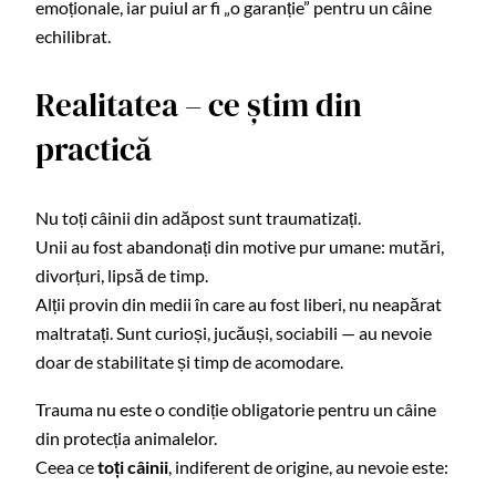
emoționale, iar puiul ar fi „o garanție” pentru un câine
echilibrat.
Realitatea – ce știm din
practică
Nu toți câinii din adăpost sunt traumatizați.
Unii au fost abandonați din motive pur umane: mutări,
divorțuri, lipsă de timp.
Alții provin din medii în care au fost liberi, nu neapărat
maltratați. Sunt curioși, jucăuși, sociabili — au nevoie
doar de stabilitate și timp de acomodare.
Trauma nu este o condiție obligatorie pentru un câine
din protecția animalelor.
Ceea ce
toți câinii
, indiferent de origine, au nevoie este: