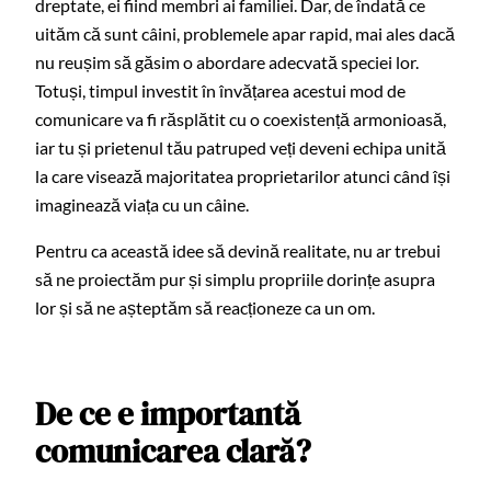
dreptate, ei fiind membri ai familiei. Dar, de îndată ce
uităm că sunt câini, problemele apar rapid, mai ales dacă
nu reușim să găsim o abordare adecvată speciei lor.
Totuși, timpul investit în învățarea acestui mod de
comunicare va fi răsplătit cu o coexistență armonioasă,
iar tu și prietenul tău patruped veți deveni echipa unită
la care visează majoritatea proprietarilor atunci când își
imaginează viața cu un câine.
Pentru ca această idee să devină realitate, nu ar trebui
să ne proiectăm pur și simplu propriile dorințe asupra
lor și să ne așteptăm să reacționeze ca un om.
De ce e importantă
comunicarea clară?