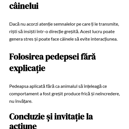
câinelui
Dacă nu acorzi atenție semnalelor pe care ți le transmite,
riști să insiști într-o direcție greșită. Acest lucru poate
genera stres și poate face câinele să evite interacțiunea.
Folosirea pedepsei fără
explicație
Pedeapsa aplicată fără ca animalul să înțeleagă ce
comportament a fost greșit produce frică și neîncredere,
nu învățare.
Concluzie și invitație la
acțiune