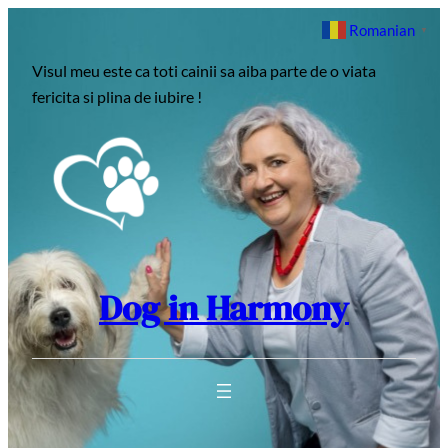
Sari
Romanian
▼
la
Visul meu este ca toti cainii sa aiba parte de o viata
conținut
fericita si plina de iubire !
Dog in Harmony