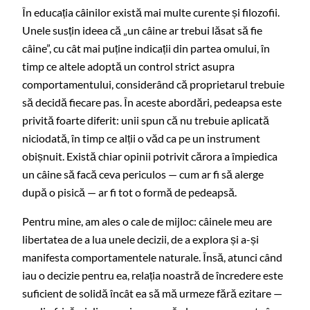
În educația câinilor există mai multe curente și filozofii.
Unele susțin ideea că „un câine ar trebui lăsat să fie
câine”, cu cât mai puține indicații din partea omului, în
timp ce altele adoptă un control strict asupra
comportamentului, considerând că proprietarul trebuie
să decidă fiecare pas. În aceste abordări, pedeapsa este
privită foarte diferit: unii spun că nu trebuie aplicată
niciodată, în timp ce alții o văd ca pe un instrument
obișnuit. Există chiar opinii potrivit cărora a împiedica
un câine să facă ceva periculos — cum ar fi să alerge
după o pisică — ar fi tot o formă de pedeapsă.
Pentru mine, am ales o cale de mijloc: câinele meu are
libertatea de a lua unele decizii, de a explora și a-și
manifesta comportamentele naturale. Însă, atunci când
iau o decizie pentru ea, relația noastră de încredere este
suficient de solidă încât ea să mă urmeze fără ezitare —