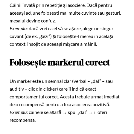
Câinii învață prin repetiție și asociere. Dacă pentru
aceeași acțiune folosești mai multe cuvinte sau gesturi,
mesajul devine confuz.
Exemplu
: dacă vrei ca el să se așeze, alege un singur
cuvânt (de ex. „șezi”) și folosește-l mereu în același
context, însoțit de aceeași mișcare a mâinii.
Folosește markerul corect
Un marker este un semnal clar (verbal – „da!” – sau
auditiv – clic din clicker) care îi indică exact
comportamentul corect. Acesta trebuie urmat imediat
de o recompensă pentru a fixa asocierea pozitivă.
Exemplu
: câinele se așază → spui „da!” → îi oferi
recompensa.