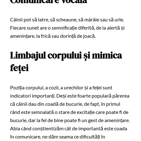
Câinii pot să latre, să scheaune, să mârâie sau să urle.
Fiecare sunet are o semnificație diferită, de la alertă și
amenințare, la frică sau dorință de joacă.
Limbajul corpului și mimica
feței
Poziția corpului, a cozii, a urechilor și a feței sunt
indicatori importanți. Deși este foarte populară părerea
că câinii dau din coadă de bucurie, de fapt, în primul
rând este semnalată o stare de excitație care poate fi de
bucurie, dar la fel de bine poate fi un gest de amenințare.
Abia când conștientizăm cât de importantă este coada
în comunicare, ne dăm seama ce dificultăți în