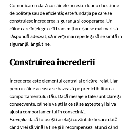
Comunicarea clară cu câinele nu este doar o chestiune
de politețe sau de eficiență; este fundația pe care se
construiesc încrederea, siguranța și cooperarea. Un
câine care înțelege ce îi transmiți are șanse mai mari să
răspundă adecvat, să învețe mai repede și să se simtă în
siguranță lângă tine.
Construirea încrederii
Încrederea este elementul central al oricărei relații, iar
pentru câine aceasta se bazează pe predictibilitatea
comportamentului tău. Dacă mesajele tale sunt clare și
consecvente, câinele va ști la ce să se aștepte și își va
ajusta comportamentul în consecință.
Exemplu
: dacă folosești același cuvânt de fiecare dată
când vrei să vină la tine și îl recompensezi atunci când