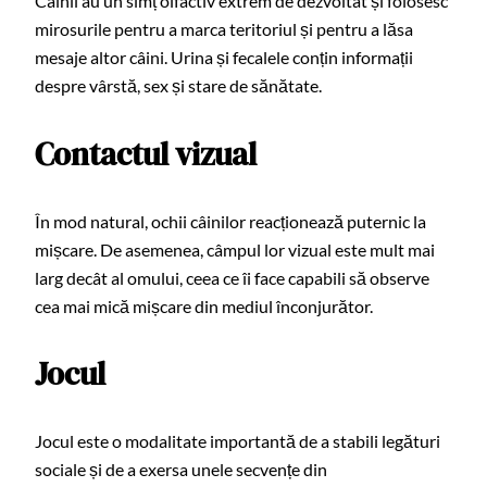
Câinii au un simț olfactiv extrem de dezvoltat și folosesc
mirosurile pentru a marca teritoriul și pentru a lăsa
mesaje altor câini. Urina și fecalele conțin informații
despre vârstă, sex și stare de sănătate.
Contactul vizual
În mod natural, ochii câinilor reacționează puternic la
mișcare. De asemenea, câmpul lor vizual este mult mai
larg decât al omului, ceea ce îi face capabili să observe
cea mai mică mișcare din mediul înconjurător.
Jocul
Jocul este o modalitate importantă de a stabili legături
sociale și de a exersa unele secvențe din