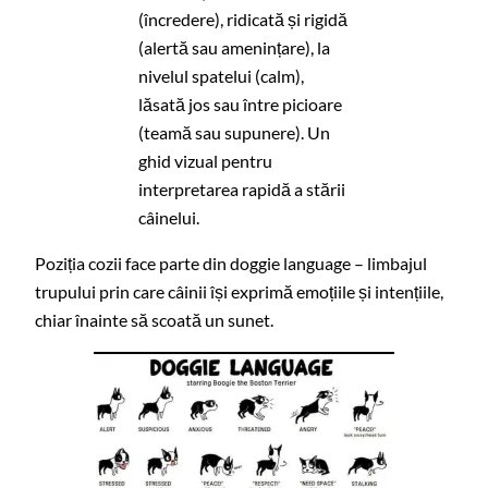
(încredere), ridicată și rigidă
(alertă sau amenințare), la
nivelul spatelui (calm),
lăsată jos sau între picioare
(teamă sau supunere). Un
ghid vizual pentru
interpretarea rapidă a stării
câinelui.
Poziția cozii face parte din doggie language – limbajul
trupului prin care câinii își exprimă emoțiile și intențiile,
chiar înainte să scoată un sunet.