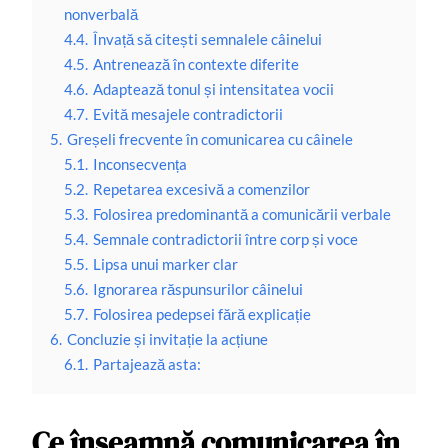
nonverbală
4.4.
Învață să citești semnalele câinelui
4.5.
Antrenează în contexte diferite
4.6.
Adaptează tonul și intensitatea vocii
4.7.
Evită mesajele contradictorii
5.
Greșeli frecvente în comunicarea cu câinele
5.1.
Inconsecvența
5.2.
Repetarea excesivă a comenzilor
5.3.
Folosirea predominantă a comunicării verbale
5.4.
Semnale contradictorii între corp și voce
5.5.
Lipsa unui marker clar
5.6.
Ignorarea răspunsurilor câinelui
5.7.
Folosirea pedepsei fără explicație
6.
Concluzie și invitație la acțiune
6.1.
Partajează asta:
Ce înseamnă comunicarea în