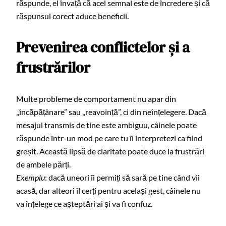
răspunde, el învață că acel semnal este de încredere și că
răspunsul corect aduce beneficii.
Prevenirea conflictelor și a
frustrărilor
Multe probleme de comportament nu apar din
„încăpățânare” sau „reavoință”, ci din neînțelegere. Dacă
mesajul transmis de tine este ambiguu, câinele poate
răspunde într-un mod pe care tu îl interpretezi ca fiind
greșit. Această lipsă de claritate poate duce la frustrări
de ambele părți.
Exemplu
: dacă uneori îi permiți să sară pe tine când vii
acasă, dar alteori îl cerți pentru același gest, câinele nu
va înțelege ce așteptări ai și va fi confuz.