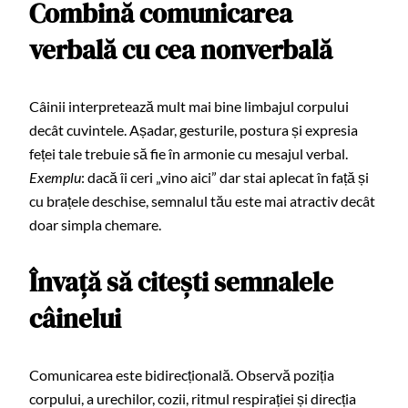
Combină comunicarea
verbală cu cea nonverbală
Câinii interpretează mult mai bine limbajul corpului
decât cuvintele. Așadar, gesturile, postura și expresia
feței tale trebuie să fie în armonie cu mesajul verbal.
Exemplu
: dacă îi ceri „vino aici” dar stai aplecat în față și
cu brațele deschise, semnalul tău este mai atractiv decât
doar simpla chemare.
Învață să citești semnalele
câinelui
Comunicarea este bidirecțională. Observă poziția
corpului, a urechilor, cozii, ritmul respirației și direcția