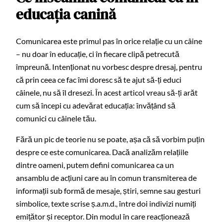
educația canină
Comunicarea este primul pas în orice relație cu un câine
– nu doar în educație, ci în fiecare clipă petrecută
împreună. Intenționat nu vorbesc despre dresaj, pentru
că prin ceea ce fac îmi doresc să te ajut să-ți educi
câinele, nu să îl dresezi. În acest articol vreau să-ți arăt
cum să începi cu adevărat educația: învățând să
comunici cu câinele tău.
Fără un pic de teorie nu se poate, așa că să vorbim puțin
despre ce este comunicarea. Dacă analizăm relațiile
dintre oameni, putem defini comunicarea ca un
ansamblu de acțiuni care au în comun transmiterea de
informații sub formă de mesaje, știri, semne sau gesturi
simbolice, texte scrise ș.a.m.d., între doi indivizi numiți
emițător și receptor. Din modul în care reacționează