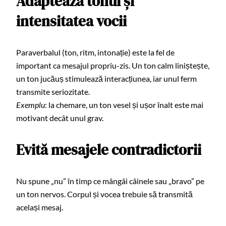
Adaptează tonul și
intensitatea vocii
Paraverbalul (ton, ritm, intonație) este la fel de
important ca mesajul propriu-zis. Un ton calm liniștește,
un ton jucăuș stimulează interacțiunea, iar unul ferm
transmite seriozitate.
Exemplu
: la chemare, un ton vesel și ușor înalt este mai
motivant decât unul grav.
Evită mesajele contradictorii
Nu spune „nu” în timp ce mângâi câinele sau „bravo” pe
un ton nervos. Corpul și vocea trebuie să transmită
același mesaj.