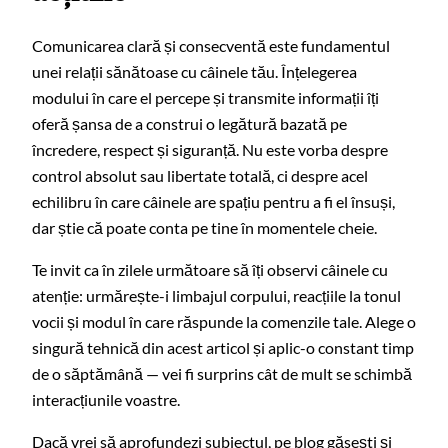
Comunicarea clară și consecventă este fundamentul
unei relații sănătoase cu câinele tău. Înțelegerea
modului în care el percepe și transmite informații îți
oferă șansa de a construi o legătură bazată pe
încredere, respect și siguranță. Nu este vorba despre
control absolut sau libertate totală, ci despre acel
echilibru în care câinele are spațiu pentru a fi el însuși,
dar știe că poate conta pe tine în momentele cheie.
Te invit ca în zilele următoare să îți observi câinele cu
atenție: urmărește-i limbajul corpului, reacțiile la tonul
vocii și modul în care răspunde la comenzile tale. Alege o
singură tehnică din acest articol și aplic-o constant timp
de o săptămână — vei fi surprins cât de mult se schimbă
interacțiunile voastre.
Dacă vrei să aprofundezi subiectul, pe blog găsești și