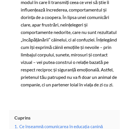
modul în care îi transmiți ceea ce vrei să știe îi
influențează încrederea, comportamentul și
dorința de a coopera. În lipsa unei comunicări
clare, apar frustrări, neînțelegeri și
comportamente nedorite, care nu sunt rezultatul
„încăpățânării” câinelui, ci al confuziei. Înțelegând
cum își exprimă câinii emoțiile și nevoile – prin
limbajul corpului, sunete, mirosuri și contact
vizual – vei putea construi o relație bazată pe
respect reciproc și siguranță emoțională. Astfel,
prietenul tău patruped nu va fi doar un animal de
companie, ci un partener loial în viața de zi cu zi.
Cuprins
1.
Ce înseamnă comunicarea în educația canină