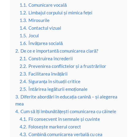
1.1.
Comunicare vocală
1.2.
Limbajul corpului și mimica feței
1.3.
Mirosurile
1.4.
Contactul vizual
1.5.
Jocul
1.6.
Învățarea socială
2.
De ce e importantă comunicarea clară?
2.1.
Construirea încrederii
2.2.
Prevenirea conflictelor și a frustrărilor
2.3.
Facilitarea învățării
2.4.
Siguranța în situații critice
2.5.
Întărirea legăturii emoționale
3.
Diferite abordări în educația canină – și alegerea
mea
4.
Cum să îți îmbunătățești comunicarea cu câinele
4.1.
Fii consecvent în semnale și cuvinte
4.2.
Folosește markerul corect
4.3.
Combină comunicarea verbală cu cea