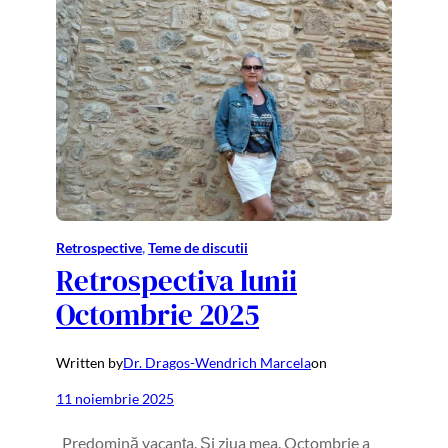
Retrospective
, 
Teme de discutii
Retrospectiva lunii
Octombrie 2025
Written by
Dr. Dragos-Wendrich Marcela
on
11 noiembrie 2025
Predomină vacanța. Și ziua mea. Octombrie a