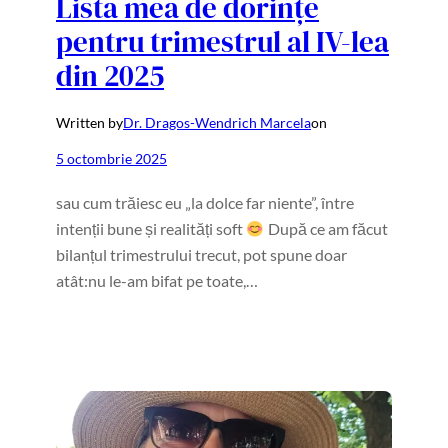
Lista mea de dorințe
pentru trimestrul al IV-lea
din 2025
Written by
Dr. Dragos-Wendrich Marcela
on
5 octombrie 2025
sau cum trăiesc eu „la dolce far niente”, între
intenții bune și realități soft
După ce am făcut
bilanțul trimestrului trecut, pot spune doar
atât:nu le-am bifat pe toate,…