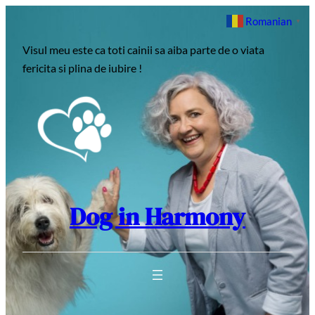
Sari
Romanian
▼
la
Visul meu este ca toti cainii sa aiba parte de o viata
conținut
fericita si plina de iubire !
Dog in Harmony