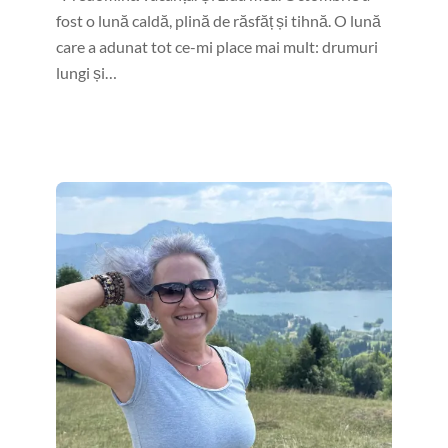
fost o lună caldă, plină de răsfăț și tihnă. O lună
care a adunat tot ce-mi place mai mult: drumuri
lungi și…