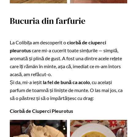
Bucuria din farfurie
La Colibița am descoperit o
ciorbă de ciuperci
pleurotus
care mi-a cucerit toate simțurile — simplă,
aromată și plină de gust. A fost una dintre acele rețete
care îți rămân în minte, așa că, imediat ce m-am întors
acasă, am refăcut-o.
Și da, mi-a ieșit
la fel de bună ca acolo
, cu același
parfum de toamnă și liniște de munte. O las mai jos, ca
să o păstrez și să o împărtășesc cu drag:
Ciorbă de Ciuperci Pleurotus