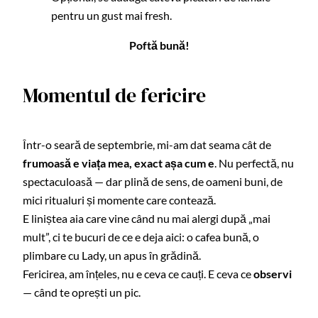
pentru un gust mai fresh.
Poftă bună!
Momentul de fericire
Într-o seară de septembrie, mi-am dat seama cât de
frumoasă e viața mea, exact așa cum e
. Nu perfectă, nu
spectaculoasă — dar plină de sens, de oameni buni, de
mici ritualuri și momente care contează.
E liniștea aia care vine când nu mai alergi după „mai
mult”, ci te bucuri de ce e deja aici: o cafea bună, o
plimbare cu Lady, un apus în grădină.
Fericirea, am înțeles, nu e ceva ce cauți. E ceva ce
observi
— când te oprești un pic.