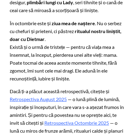
desigur,
plimbări lungi cu Lady
, seri tihnite și o cană de
ceai care să miroasă a scorțișoară și liniște.
În octombrie este și
ziua mea de naștere
. Nu o serbez
cu chefuri și prieteni, ci păstrez
ritualul nostru liniștit,
doar cu Dietmar
.
Există și o urmă de tristețe — pentru că viața mea a
însemnat, la început, pierderea unei alte vieți: mama.
Poate tocmai de aceea aceste momente tihnite, fără
zgomot, îmi sunt cele mai dragi. Ele adună în ele
recunoștință, iubire și liniște.
Dacă ți-a plăcut această retrospectivă, citește și
Retrospectiva August 2025
— o lună plină de lumină,
inspirație și începuturi, în care vara s-a așezat frumos în
amintiri. Și pentru că povestea nu se oprește aici, te
invit să citești și
Retrospectiva Octombrie 2025
— o
lună cu miros de frunze arămii, ritualuri calde și planuri