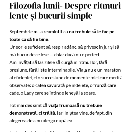
Filozofia lunii- Despre ritmuri
lente și bucurii simple
Septembrie mi-a reamintit că
nu trebuie să le fac pe
toate ca să fie bine
.
Uneori e suficient să respir adânc, să privesc în jur și să
mă bucur de ce iese — chiar dacă nu e perfect.
Am învățat să las zilele să curgă în ritmul lor, fără
presiune, fără liste interminabile. Viața nu e un maraton
al eficienței, ci o succesiune de momente mici care merită
observate: o cafea savurată pe îndelete, o frunză care
cade, o Lady care se întinde leneșă la soare.
Tot mai des simt că
viața frumoasă nu trebuie
demonstrată, ci trăită
. Iar liniștea vine, de fapt, din
alegerea de a nu alerga după ea