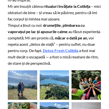
Mi-am însușit câteva
ritualuri învățate la Colibița
– mici
obiceiuri de bine – și vreau să le păstrez, pentru că îmi
fac corpul și mintea mai ușoare.
Timpul a ținut cu noi:
drumețiile, plimbarea cu
vaporașul pe lac și apusurile calme
au făcut experiența
completă. Mi-am promis că,
măcar o dată pe an
, voi
repeta acest „detox de viață” – pentru suflet, nu doar
pentru corp. De fapt,
Detox Fresh Colibița
a fost mai
mult decât o escapadă — a fost o mică resetare de ritm,
de stare și de perspectivă.