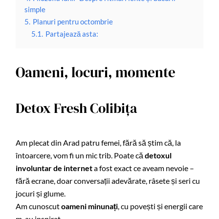
simple
5.
Planuri pentru octombrie
5.1.
Partajează asta:
Oameni, locuri, momente
Detox Fresh Colibița
Am plecat din Arad patru femei, fără să știm că, la
întoarcere, vom fi un mic trib. Poate că
detoxul
involuntar de internet
a fost exact ce aveam nevoie –
fără ecrane, doar conversații adevărate, râsete și seri cu
jocuri și glume.
Am cunoscut
oameni minunați
, cu povești și energii care
m-au inspirat.