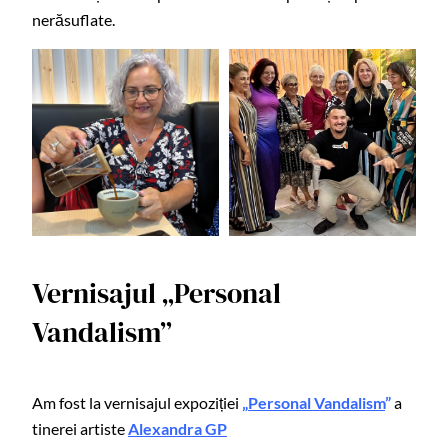
nerăsuflate.
Vernisajul „
Personal
Vandalism
”
Am fost la vernisajul expoziției
„
P
ersonal Vandalism
”
a
tinerei artiste
Alexandra GP