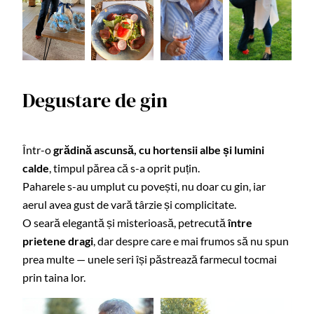
Degustare de gin
Într-o
grădină ascunsă, cu hortensii albe și lumini
calde
, timpul părea că s-a oprit puțin.
Paharele s-au umplut cu povești, nu doar cu gin, iar
aerul avea gust de vară târzie și complicitate.
O seară elegantă și misterioasă, petrecută
între
prietene dragi
, dar despre care e mai frumos să nu spun
prea multe — unele seri își păstrează farmecul tocmai
prin taina lor.