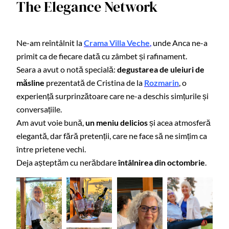
The Elegance Network
Ne-am reîntâlnit la
Crama Villa Veche
,
unde Anca ne-a
primit ca de fiecare dată cu zâmbet și rafinament.
Seara a avut o notă specială:
degustarea de uleiuri de
măsline
prezentată de Cristina de la
Rozmarin
, o
experiență surprinzătoare care ne-a deschis simțurile și
conversațiile.
Am avut voie bună,
un meniu delicios
și acea atmosferă
elegantă, dar fără pretenții, care ne face să ne simțim ca
între prietene vechi.
Deja așteptăm cu nerăbdare
întâlnirea din octombrie
.