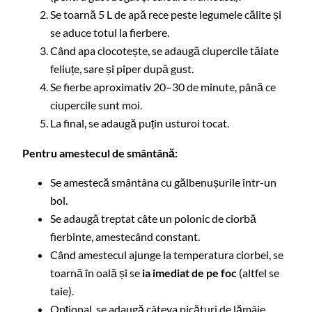
Se toarnă 5 L de apă rece peste legumele călite și
se aduce totul la fierbere.
Când apa clocotește, se adaugă ciupercile tăiate
feliuțe, sare și piper după gust.
Se fierbe aproximativ 20–30 de minute, până ce
ciupercile sunt moi.
La final, se adaugă puțin usturoi tocat.
Pentru amestecul de smântână:
Se amestecă smântâna cu gălbenușurile într-un
bol.
Se adaugă treptat câte un polonic de ciorbă
fierbinte, amestecând constant.
Când amestecul ajunge la temperatura ciorbei, se
toarnă în oală și se
ia imediat de pe foc
(altfel se
taie).
Opțional, se adaugă câteva picături de lămâie