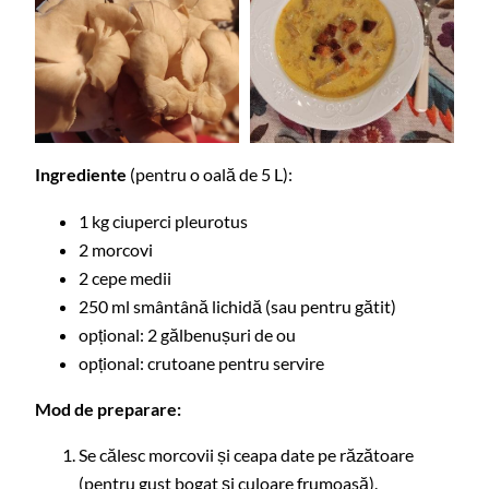
Ingrediente
(pentru o oală de 5 L):
1 kg ciuperci pleurotus
2 morcovi
2 cepe medii
250 ml smântână lichidă (sau pentru gătit)
opțional: 2 gălbenușuri de ou
opțional: crutoane pentru servire
Mod de preparare:
Se călesc morcovii și ceapa date pe răzătoare
(pentru gust bogat și culoare frumoasă).