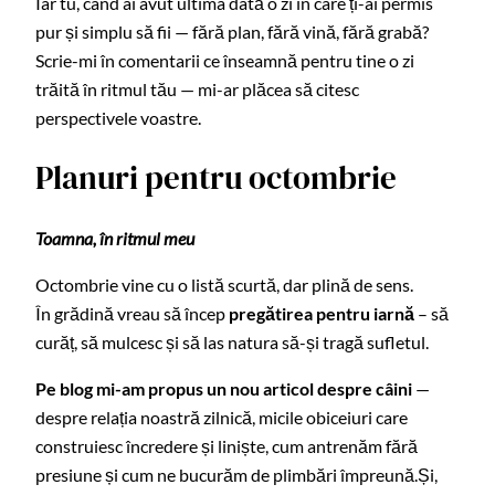
Iar tu, când ai avut ultima dată o zi în care ți-ai permis
pur și simplu să fii — fără plan, fără vină, fără grabă?
Scrie-mi în comentarii ce înseamnă pentru tine o zi
trăită în ritmul tău — mi-ar plăcea să citesc
perspectivele voastre.
Planuri pentru octombrie
Toamna, în ritmul meu
Octombrie vine cu o listă scurtă, dar plină de sens.
În grădină vreau să încep
pregătirea pentru iarnă
– să
curăț, să mulcesc și să las natura să-și tragă sufletul.
Pe blog mi-am propus un nou articol despre câini
—
despre relația noastră zilnică, micile obiceiuri care
construiesc încredere și liniște, cum antrenăm fără
presiune și cum ne bucurăm de plimbări împreună.Și,