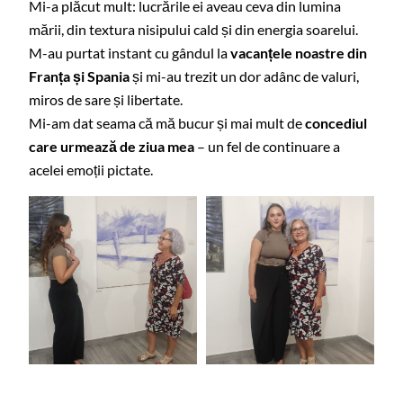
Mi-a plăcut mult: lucrările ei aveau ceva din lumina
mării, din textura nisipului cald și din energia soarelui.
M-au purtat instant cu gândul la
vacanțele noastre din
Franța și Spania
și mi-au trezit un dor adânc de valuri,
miros de sare și libertate.
Mi-am dat seama că mă bucur și mai mult de
concediul
care urmează de ziua mea
– un fel de continuare a
acelei emoții pictate.