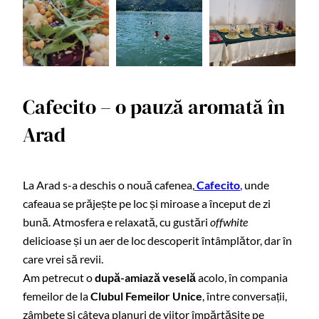
Cafecito – o pauză aromată în
Arad
La Arad s-a deschis o nouă cafenea,
Cafecito
,
unde
cafeaua se prăjește pe loc și miroase a început de zi
bună. Atmosfera e relaxată, cu gustări
offwhite
delicioase și un aer de loc descoperit întâmplător, dar în
care vrei să revii.
Am petrecut o
după-amiază veselă
acolo, în compania
femeilor de la
Clubul Femeilor Unice
, între conversații,
zâmbete și câteva planuri de viitor împărtășite pe