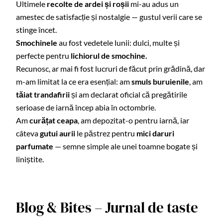
Ultimele
recolte de ardei și roșii
mi-au adus un
amestec de satisfacție și nostalgie — gustul verii care se
stinge încet.
Smochinele
au fost vedetele lunii: dulci, multe și
perfecte pentru
lichiorul de smochine.
Recunosc, ar mai fi fost lucruri de făcut prin grădină, dar
m-am limitat la ce era esențial: am
smuls buruienile
, am
tăiat trandafirii
și am declarat oficial că pregătirile
serioase de iarnă încep abia în octombrie.
Am
curățat ceapa
, am depozitat-o pentru iarnă, iar
câteva
gutui aurii
le păstrez pentru
mici daruri
parfumate
— semne simple ale unei toamne bogate și
liniștite.
Blog & Bites – Jurnal de taste