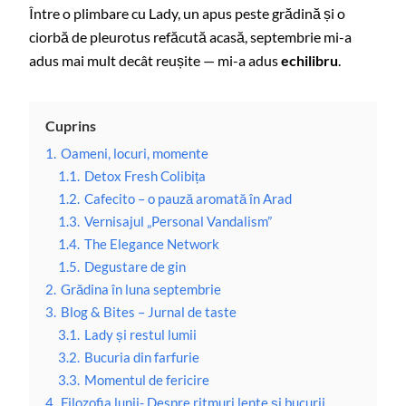
Între o plimbare cu Lady, un apus peste grădină și o
ciorbă de pleurotus refăcută acasă, septembrie mi-a
adus mai mult decât reușite — mi-a adus
echilibru
.
Cuprins
1.
Oameni, locuri, momente
1.1.
Detox Fresh Colibița
1.2.
Cafecito – o pauză aromată în Arad
1.3.
Vernisajul „Personal Vandalism”
1.4.
The Elegance Network
1.5.
Degustare de gin
2.
Grădina în luna septembrie
3.
Blog & Bites – Jurnal de taste
3.1.
Lady și restul lumii
3.2.
Bucuria din farfurie
3.3.
Momentul de fericire
4.
Filozofia lunii- Despre ritmuri lente și bucurii