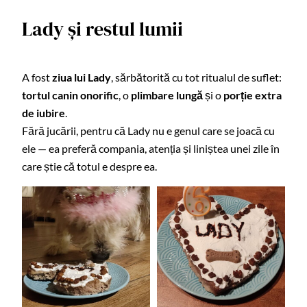
Lady și restul lumii
A fost
ziua lui Lady
, sărbătorită cu tot ritualul de suflet:
tortul canin onorific
, o
plimbare lungă
și o
porție extra
de iubire
.
Fără jucării, pentru că Lady nu e genul care se joacă cu
ele — ea preferă compania, atenția și liniștea unei zile în
care știe că totul e despre ea.