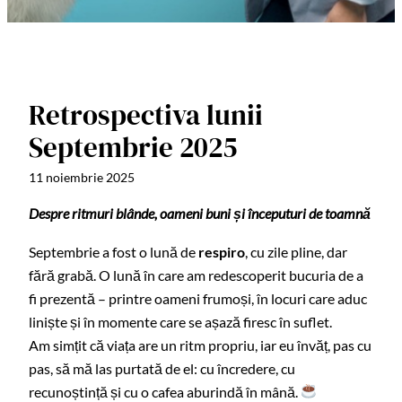
Retrospectiva lunii
Septembrie 2025
11 noiembrie 2025
Despre ritmuri blânde, oameni buni și începuturi de toamnă
Septembrie a fost o lună de
respiro
, cu zile pline, dar
fără grabă. O lună în care am redescoperit bucuria de a
fi prezentă – printre oameni frumoși, în locuri care aduc
liniște și în momente care se așază firesc în suflet.
Am simțit că viața are un ritm propriu, iar eu învăț, pas cu
pas, să mă las purtată de el: cu încredere, cu
recunoștință și cu o cafea aburindă în mână.