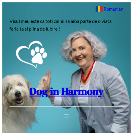
Sari
Romanian
▼
la
Visul meu este ca toti cainii sa aiba parte de o viata
conținut
fericita si plina de iubire !
Dog in Harmony