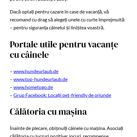
Dacă optați pentru cazare în case de vacanță, vă
recomand cu drag să alegeți unele cu curte împrejmuită
– pentru siguranța câinelui și liniștea voastră.
Portale utile pentru vacanțe
cu câinele
–
www.hundeurlaub.de
–
www.top-hundeurlaub.de
–
www.hometogo.de
–
Grup Facebook: Locații pet-friendly de oriunde
Călătoria cu mașina
Înainte de plecare, obișnuiți câinele cu mașina. Asociați
călătoria cu lucruri pozitive: jocuri, recompense