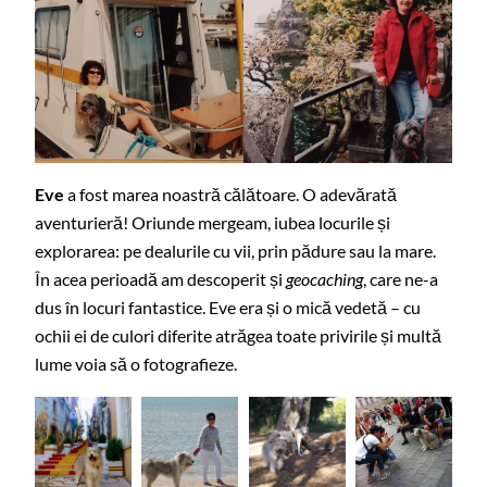
Eve
a fost marea noastră călătoare. O adevărată
aventurieră! Oriunde mergeam, iubea locurile și
explorarea: pe dealurile cu vii, prin pădure sau la mare.
În acea perioadă am descoperit și
geocaching
, care ne-a
dus în locuri fantastice. Eve era și o mică vedetă – cu
ochii ei de culori diferite atrăgea toate privirile și multă
lume voia să o fotografieze.