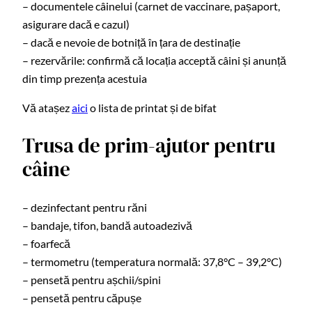
– documentele câinelui (carnet de vaccinare, pașaport,
asigurare dacă e cazul)
– dacă e nevoie de botniță în țara de destinație
– rezervările: confirmă că locația acceptă câini și anunță
din timp prezența acestuia
Vă atașez
aici
o lista de printat și de bifat
Trusa de prim-ajutor pentru
câine
– dezinfectant pentru răni
– bandaje, tifon, bandă autoadezivă
– foarfecă
– termometru (temperatura normală: 37,8°C – 39,2°C)
– pensetă pentru așchii/spini
– pensetă pentru căpușe