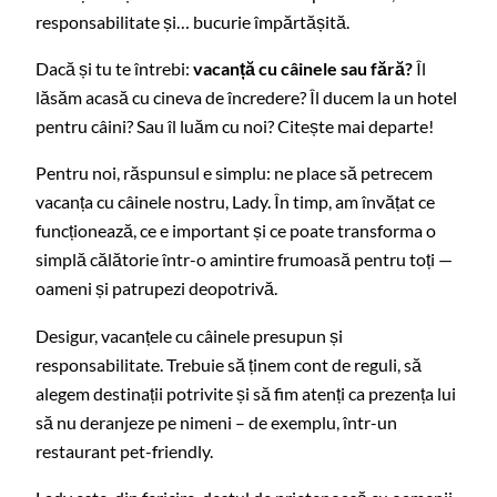
responsabilitate și… bucurie împărtășită.
Dacă și tu te întrebi:
vacanță cu câinele sau fără?
Îl
lăsăm acasă cu cineva de încredere? Îl ducem la un hotel
pentru câini? Sau îl luăm cu noi? Citește mai departe!
Pentru noi, răspunsul e simplu: ne place să petrecem
vacanța cu câinele nostru, Lady. În timp, am învățat ce
funcționează, ce e important și ce poate transforma o
simplă călătorie într-o amintire frumoasă pentru toți —
oameni și patrupezi deopotrivă.
Desigur, vacanțele cu câinele presupun și
responsabilitate. Trebuie să ținem cont de reguli, să
alegem destinații potrivite și să fim atenți ca prezența lui
să nu deranjeze pe nimeni – de exemplu, într-un
restaurant pet-friendly.