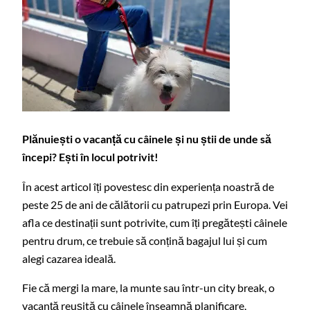
Plănuiești o vacanță cu câinele și
nu știi de unde să
începi? Ești în locul potrivit!
În acest articol îți povestesc din experiența noastră de
peste 25 de ani de călătorii cu patrupezi prin Europa. Vei
afla ce destinații sunt potrivite, cum îți pregătești câinele
pentru drum, ce trebuie să conțină bagajul lui și cum
alegi cazarea ideală.
Fie că mergi la mare, la munte sau într-un city break, o
vacanță reușită cu câinele înseamnă planificare,