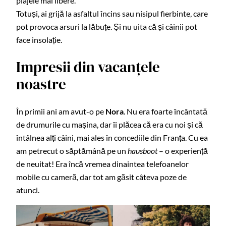
plajele mai libere.
Totuși, ai grijă la asfaltul încins sau nisipul fierbinte, care
pot provoca arsuri la lăbuțe. Și nu uita că și câinii pot
face insolație.
Impresii din vacanțele
noastre
În primii ani am avut-o pe
Nora
. Nu era foarte încântată
de drumurile cu mașina, dar îi plăcea că era cu noi și că
întâlnea alți câini, mai ales în concediile din Franța. Cu ea
am petrecut o săptămână pe un
hausboot
– o experiență
de neuitat! Era încă vremea dinaintea telefoanelor
mobile cu cameră, dar tot am găsit câteva poze de
atunci.