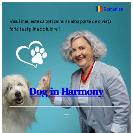
Sari
Romanian
▼
la
Visul meu este ca toti cainii sa aiba parte de o viata
conținut
fericita si plina de iubire !
Dog in Harmony