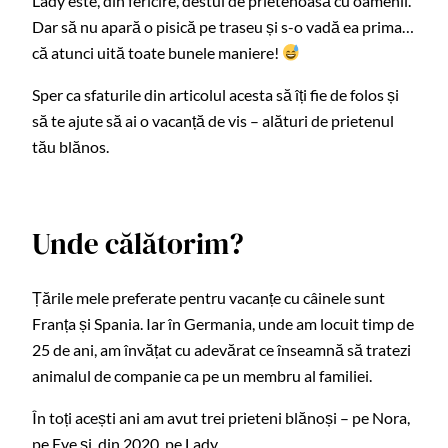
Lady este, din fericire, destul de prietenoasă cu oamenii.
Dar să nu apară o pisică pe traseu și s-o vadă ea prima…
că atunci uită toate bunele maniere!
Sper ca sfaturile din articolul acesta să îți fie de folos și
să te ajute să ai o vacanță de vis – alături de prietenul
tău blănos.
Unde călătorim?
Țările mele preferate pentru vacanțe cu câinele sunt
Franța și Spania. Iar în Germania, unde am locuit timp de
25 de ani, am învățat cu adevărat ce înseamnă să tratezi
animalul de companie ca pe un membru al familiei.
În toți acești ani am avut trei prieteni blănoși – pe Nora,
pe Eve și, din 2020, pe Lady.