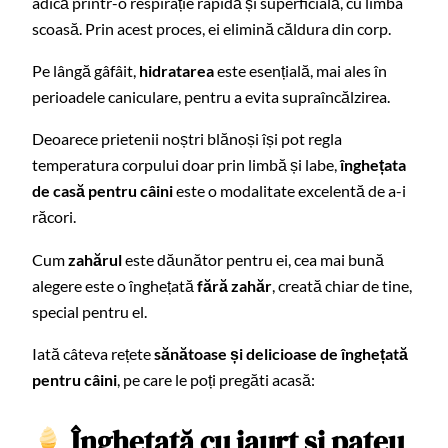
adică printr-o respirație rapidă și superficială, cu limba
scoasă. Prin acest proces, ei elimină căldura din corp.
Pe lângă gâfâit,
hidratarea
este esențială, mai ales în
perioadele caniculare, pentru a evita supraîncălzirea.
Deoarece prietenii noștri blănoși își pot regla
temperatura corpului doar prin limbă și labe,
înghețata
de casă pentru câini
este o modalitate excelentă de a-i
răcori.
Cum
zahărul
este dăunător pentru ei, cea mai bună
alegere este o înghețată
fără zahăr
, creată chiar de tine,
special pentru el.
Iată câteva rețete
sănătoase și delicioase de înghețată
pentru câini
, pe care le poți pregăti acasă:
Înghețată cu iaurt și pateu