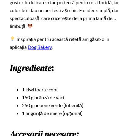
gusturile delicate o fac perfectă pentru o zi toridă, iar
culorile îi dau un aer festiv și chic. E o idee simplă, dar
spectaculoasă, care cucerește de la prima lamă de…
limbuță.
Inspirația pentru această rețetă am găsit-o în
aplicația
Dog Bakery
.
Ingrediente
:
1 kiwi foarte copt
150 g brânză de vaci
250 g pepene verde (lubeniță)
1 linguriță de miere (opțional)
Accesorii necesare: