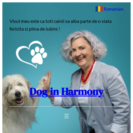
Sari
Romanian
▼
la
Visul meu este ca toti cainii sa aiba parte de o viata
conținut
fericita si plina de iubire !
Dog in Harmony