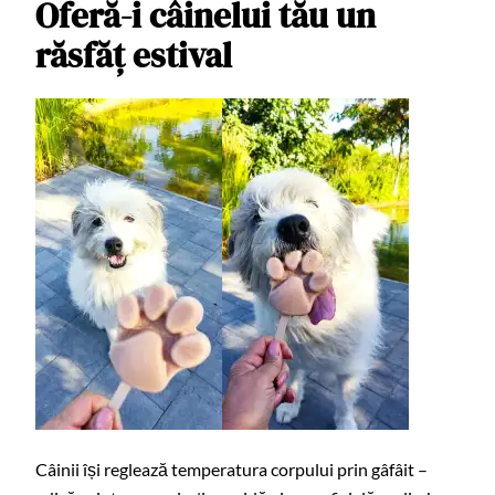
Oferă-i câinelui tău un
răsfăț estival
Câinii își reglează temperatura corpului prin gâfâit –