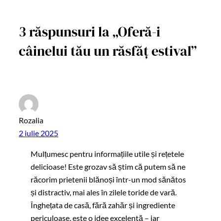
3 răspunsuri la „Oferă-i
câinelui tău un răsfăț estival”
Rozalia
2 iulie 2025
Mulțumesc pentru informațiile utile și rețetele
delicioase! Este grozav să știm că putem să ne
răcorim prietenii blănoși într-un mod sănătos
și distractiv, mai ales în zilele toride de vară.
Înghețata de casă, fără zahăr și ingrediente
periculoase, este o idee excelentă – iar