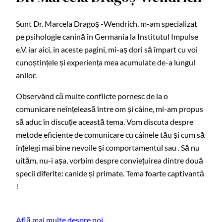
Sunt Dr. Marcela Dragoș -Wendrich, m-am specializat
pe psihologie canină în Germania la Institutul Impulse
e.V. iar aici, in aceste pagini, mi-aș dori să împart cu voi
cunoștințele și experiența mea acumulate de-a lungul
anilor.
Observând că multe conflicte pornesc de la o
comunicare neînțeleasă între om și câine, mi-am propus
să aduc în discuție această tema. Vom discuta despre
metode eficiente de comunicare cu câinele tău și cum să
înțelegi mai bine nevoile și comportamentul sau . Să nu
uităm, nu-i așa, vorbim despre conviețuirea dintre două
specii diferite: canide și primate. Tema foarte captivantă
!
Află mai multe despre noi