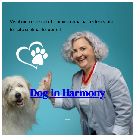
Sari
la
Visul meu este ca toti cainii sa aiba parte de o viata
conținut
fericita si plina de iubire !
Dog in Harmony