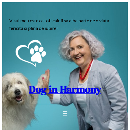
Sari
la
Visul meu este ca toti cainii sa aiba parte de o viata
conținut
fericita si plina de iubire !
Dog in Harmony