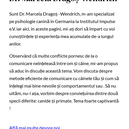
Sunt Dr. Marcela Dragoș -Wendrich, m-am specializat
pe psihologie canină în Germania la Institutul Impulse
e.V. iar aici, in aceste pagini, mi-aș dori să împart cu voi
cunoștințele și experiența mea acumulate de-a lungul
anilor.
Observând că multe conflicte pornesc de la o
comunicare neînțeleasă între om și câine, mi-am propus
să aduc în discuție această tema. Vom discuta despre
metode eficiente de comunicare cu câinele tău și cum să
înțelegi mai bine nevoile și comportamentul sau . Să nu
uităm, nu-i așa, vorbim despre conviețuirea dintre două
specii diferite: canide și primate. Tema foarte captivantă
!
Află mai multe despre noi